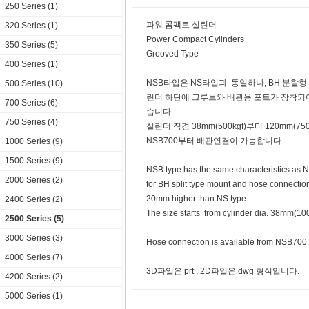
250 Series (1)
파워 콤팩트 실린더
320 Series (1)
Power Compact Cylinders
350 Series (5)
Grooved Type
400 Series (1)
NSB타입은 NS타입과 동일하나, BH 분할
500 Series (10)
린더 하단에 그루브와 배관용 포트가 장착되어
700 Series (6)
습니다.
750 Series (4)
실린더 직경 38mm(500kgf)부터 120mm(7
NSB700부터 배관연결이 가능합니다.
1000 Series (9)
1500 Series (9)
NSB type has the same characteristics as N
2000 Series (2)
for BH split type mount and hose connection
20mm higher than NS type.
2400 Series (2)
The size starts from cylinder dia. 38mm(1
2500 Series (5)
3000 Series (3)
Hose connection is available from NSB700.
4000 Series (7)
3D파일은 prt , 2D파일은 dwg 형식입니다.
4200 Series (2)
5000 Series (1)