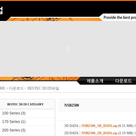
ME
> 다운로드 > BESTEC 3D/2D파일
BESTEC 3D/2D CATEGORY
NSB2500
100 Series (3)
170 Series (1)
3D DATA ::
NSB2500_3D_DATA.zip
(6.51 MB)
|
200 Series (3)
2D DATA ::
NSB2500_2D_DATA.zip
(2.19 MB)
|