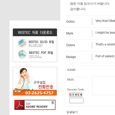
많은 이용 있으시기 바랍니다.
감사합니다.
Very true! Mak
Gotou
I might be bea
Mark
That's a smart
Debra
Full of salient
Madge
NAME :
PASS :
Security Code
답글달기